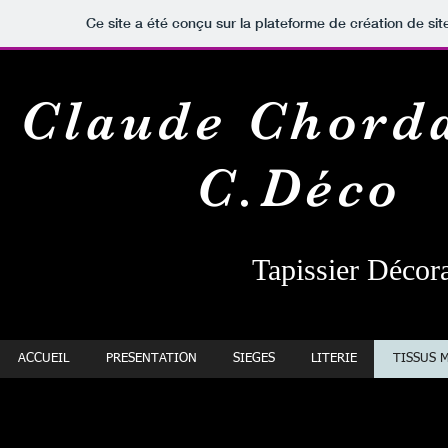
Ce site a été conçu sur la plateforme de création de sit
Claude Chord
C.Déco
Tapissier Décora
ACCUEIL
PRESENTATION
SIEGES
LITERIE
TISSUS 